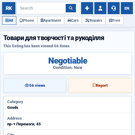
EN
All
iPhone
Apartment
Cars
Repairs
Free
Товари для творчості та рукоділля
This listing has been viewed 56 times
Negotiable
Condition: New
56 views
Report
Category
Goods
Address
пр-т Перемоги, 45
City