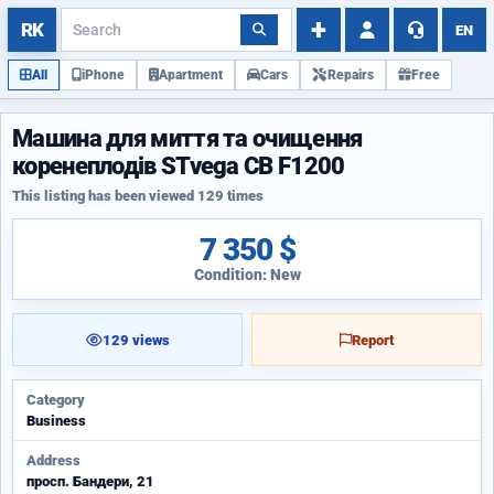
EN
All
iPhone
Apartment
Cars
Repairs
Free
Машина для миття та очищення
коренеплодів STvega CB F1200
This listing has been viewed 129 times
7 350 $
Condition: New
129 views
Report
Category
Business
Address
просп. Бандери, 21