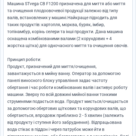
Машина STvega CB F1200 призначена для миття або миття
та очищення плодоовочевої продукції залежно від типу
валів, встановлених у машині.Найкраще підходить для
таких продуктів: картопля, морква, буряк, імбир,
топінамбур, корінь селери та інші продукти. Дана машина
оснащена комбінованими валами (2 корундових + 4
жорстка щітка) для одночасного миття та очищення овочів.
Принцип роботи:
Продукт, призначений для миття/очищення,
завантажується в мийну ванну. Оператор за допомогою
панелі виносного блоку управління задає частоту
обертання і час роботи комбінованих валів і активує роботу
машини. Зверху по всій довжині мийної ванни тонкими
струменями подається вода. Продукт миється/очищається
за допомогою обертових щіткових та корундових валів, що
обертаються, впродовж приблизно 2 - 5 хвилин (залежить
від продукту і ступеня його забруднення). Відпрацьована
вода стікає в піддон і через патрубок може йти в