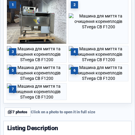
1
2
3
4
5
6
7
7 photos
Click on a photo to open it in full size
Listing Description