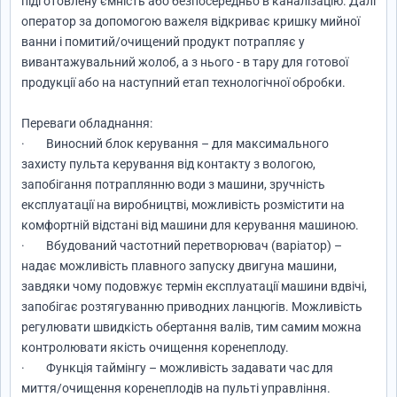
підготовлену ємність або безпосередньо в каналізацію. Далі
оператор за допомогою важеля відкриває кришку мийної
ванни і помитий/очищений продукт потрапляє у
вивантажувальний жолоб, а з нього - в тару для готової
продукції або на наступний етап технологічної обробки.
Переваги обладнання:
· Виносний блок керування – для максимального
захисту пульта керування від контакту з вологою,
запобігання потраплянню води з машини, зручність
експлуатації на виробництві, можливість розмістити на
комфортній відстані від машини для керування машиною.
· Вбудований частотний перетворювач (варіатор) –
надає можливість плавного запуску двигуна машини,
завдяки чому подовжує термін експлуатації машини вдвічі,
запобігає розтягуванню приводних ланцюгів. Можливість
регулювати швидкість обертання валів, тим самим можна
контролювати якість очищення коренеплоду.
· Функція таймінгу – можливість задавати час для
миття/очищення коренеплодів на пульті управління.