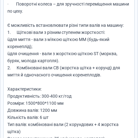
· Поворотні колеса – для зручності переміщення машини
по цеху.
Є можливість встановлювати різні типи валів на машину:
1. Щіткові вали з різним ступенем жорсткості:
üдля миття - вали з м'якою щіткою MM (будь-який
коренеплід);
üдля очищення - вали з жорсткою щіткою ST (морква,
буряк, молода картопля).
2. Комбіновані вали CB (жорстка щітка + корунд) для
миття й одночасного очищення коренеплодів.
Характеристики:
Продуктивність: 300-400 кг/год
Розміри: 1500*800*1100 мм
Довжина валів: 1200 мм
Кількість валів: 6 шт
Тип валів: комбіновані вали (2 корундових + 4 жорстка
щітка)