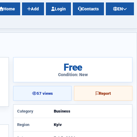
Home
Add
Login
Contacts
EN
Free
Condition: New
57 views
Report
Category
Business
Region
Kyiv