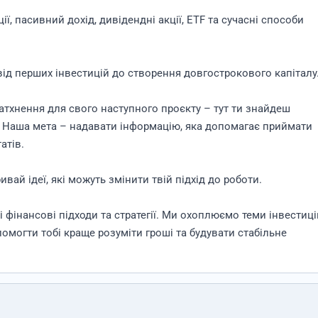
ї, пасивний дохід, дивідендні акції, ETF та сучасні способи
д перших інвестицій до створення довгострокового капіталу
натхнення для свого наступного проєкту – тут ти знайдеш
би. Наша мета – надавати інформацію, яка допомагає приймати
атів.
ивай ідеї, які можуть змінити твій підхід до роботи.
фінансові підходи та стратегії. Ми охоплюємо теми інвестиці
могти тобі краще розуміти гроші та будувати стабільне