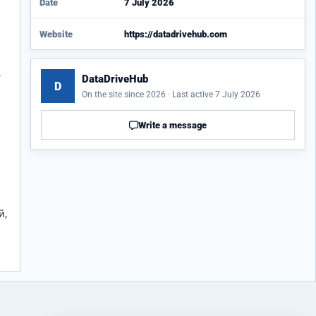
Date
7 July 2026
Website
https://datadrivehub.com
.
DataDriveHub
D
On the site since 2026 · Last active 7 July 2026
Write a message
й,