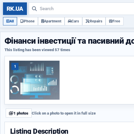
RK.UA
All
iPhone
Apartment
Cars
Repairs
Free
Фінанси інвестиції та пасивний до
This listing has been viewed 57 times
1
1 photos
Click on a photo to open it in full size
Listing Description