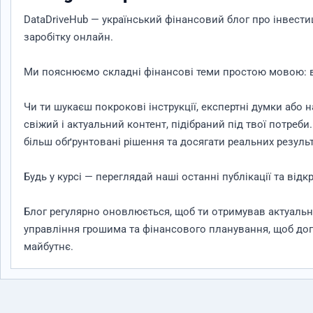
DataDriveHub — український фінансовий блог про інвестиці
заробітку онлайн.
Ми пояснюємо складні фінансові теми простою мовою: ві
Чи ти шукаєш покрокові інструкції, експертні думки або 
свіжий і актуальний контент, підібраний під твої потре
більш обґрунтовані рішення та досягати реальних результ
Будь у курсі — переглядай наші останні публікації та відкр
Блог регулярно оновлюється, щоб ти отримував актуальні 
управління грошима та фінансового планування, щоб допо
майбутнє.