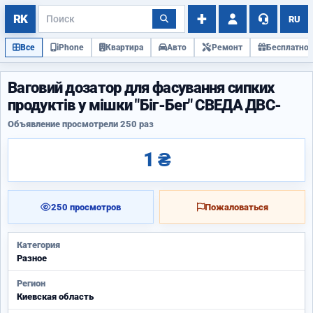
RU
Все
iPhone
Квартира
Авто
Ремонт
Бесплатно
Ваговий дозатор для фасування сипких
продуктів у мішки "Біг-Бег" СВЕДА ДВС-
Объявление просмотрели 250 раз
1 ₴
250 просмотров
Пожаловаться
Категория
Разное
Регион
Киевская область