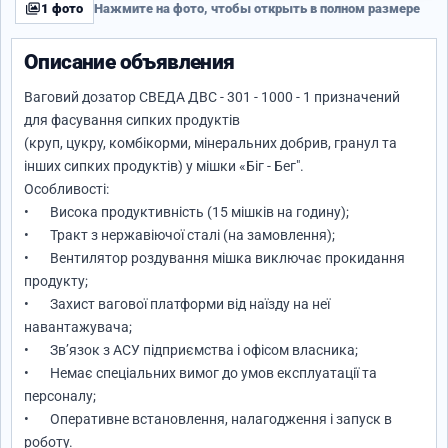
1 фото
Нажмите на фото, чтобы открыть в полном размере
Описание объявления
Ваговий дозатор СВЕДА ДВС - 301 - 1000 - 1 призначений
для фасування сипких продуктів
(круп, цукру, комбікорми, мінеральних добрив, гранул та
інших сипких продуктів) у мішки «Біг - Бег".
Особливості:
• Висока продуктивність (15 мішків на годину);
• Тракт з нержавіючої сталі (на замовлення);
• Вентилятор роздування мішка виключає прокидання
продукту;
• Захист вагової платформи від наїзду на неї
навантажувача;
• Зв’язок з АСУ підприємства і офісом власника;
• Немає спеціальних вимог до умов експлуатації та
персоналу;
• Оперативне встановлення, налагодження і запуск в
роботу.