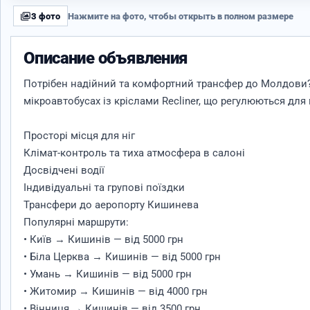
3 фото
Нажмите на фото, чтобы открыть в полном размере
Описание объявления
Потрібен надійний та комфортний трансфер до Молдови?
мікроавтобусах із кріслами Recliner, що регулюються дл
Просторі місця для ніг
Клімат-контроль та тиха атмосфера в салоні
Досвідчені водії
Індивідуальні та групові поїздки
Трансфери до аеропорту Кишинева
Популярні маршрути:
• Київ → Кишинів — від 5000 грн
• Біла Церква → Кишинів — від 5000 грн
• Умань → Кишинів — від 5000 грн
• Житомир → Кишинів — від 4000 грн
• Вінниця → Кишинів — від 3500 грн