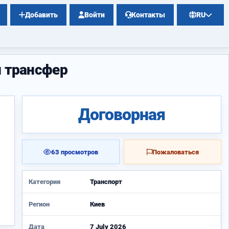
Добавить
Войти
Контакты
RU
й трансфер
Договорная
63 просмотров
Пожаловаться
Категория
Транспорт
Регион
Киев
Дата
7 July 2026