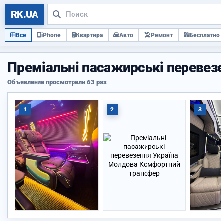
RK.UA
Все
iPhone
Квартира
Авто
Ремонт
Бесплатно
Преміальні пасажирські переве
Объявление просмотрели 63 раз
1
2
3