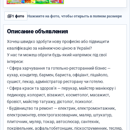
1 фото
Нажмите на фото, чтобы открыть в полном размере
Описание объявления
Хочеш швидко здобути нову професію або підвищити
кваліфікацію за найнижчою ціною в Україні?
У нас ти можеш обрати будь-який напрямок під свої
інтереси:
• Сфера харчування та готельно-ресторанний бізнес —
кухар, кондитер, бармен, бариста, офіціант, піцайоло,
сушист, пекар, адміністратор ресторану чи готелю.
• Сфера краси та здоров’я — перукар, майстер манікюру і
педикюру, колорист, візажист, косметолог, масажист,
бровіст, майстер татуажу, дієтолог, психолог.
• Будівництво та ремонт — електрик, електромонтажник,
електромонтер, електрогазозварник, маляр, штукатур,
плиточник, муляр, токар, автослюсар, сантехнік,
покрівельник, асфальтобетонщик, піскоструминник, тесляр,