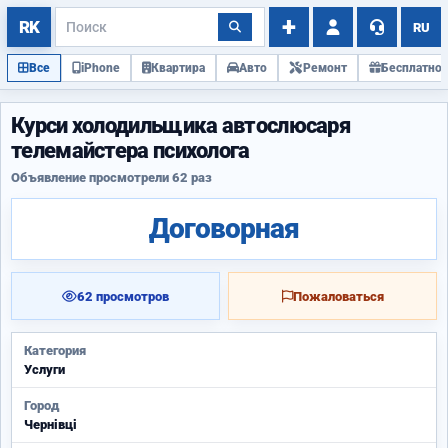
RU
Все
iPhone
Квартира
Авто
Ремонт
Бесплатно
Курси холодильщика автослюсаря
телемайстера психолога
Объявление просмотрели 62 раз
Договорная
62 просмотров
Пожаловаться
Категория
Услуги
Город
Чернівці