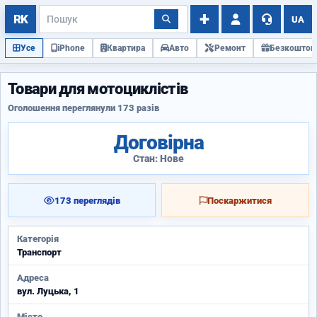
UA
Усе
iPhone
Квартира
Авто
Ремонт
Безкоштов
Товари для мотоциклістів
Оголошення переглянули 173 разів
Договірна
Стан: Нове
173 переглядів
Поскаржитися
Категорія
Транспорт
Адреса
вул. Луцька, 1
Місто