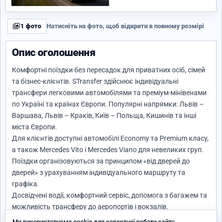
1 фото
Натисніть на фото, щоб відкрити в повному розмірі
Опис оголошення
Комфортні поїздки без пересадок для приватних осіб, сімей
та бізнес-клієнтів. STransfer здійснює індивідуальні
трансфери легковими автомобілями та преміум-мінівенами
по Україні та країнах Європи. Популярні напрямки: Львів –
Варшава, Львів – Краків, Київ – Польща, Кишинів та інші
міста Європи.
Для клієнтів доступні автомобілі Economy та Premium класу,
а також Mercedes Vito і Mercedes Viano для невеликих груп.
Поїздки організовуються за принципом «від дверей до
дверей» з урахуванням індивідуального маршруту та
графіка.
Досвідчені водії, комфортний сервіс, допомога з багажем та
можливість трансферу до аеропортів і вокзалів.
Надійні міжнародні та міжміські трансфери для комфортних
Ми використовуємо cookie для коректної роботи сайту.