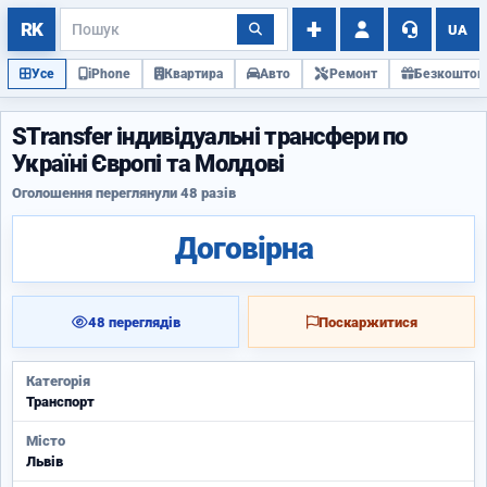
UA
Усе
iPhone
Квартира
Авто
Ремонт
Безкоштов
STransfer індивідуальні трансфери по
Україні Європі та Молдові
Оголошення переглянули 48 разів
Договірна
48 переглядів
Поскаржитися
Категорія
Транспорт
Місто
Львів