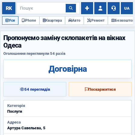
UA
Усе
iPhone
Квартира
Авто
Ремонт
Безкоштов
Пропонуємо заміну склопакетів на вікнах
Одеса
Оголошення переглянули 54 разів
Договірна
54 переглядів
Поскаржитися
Категорія
Послуги
Адреса
Артура Савельєва, 5