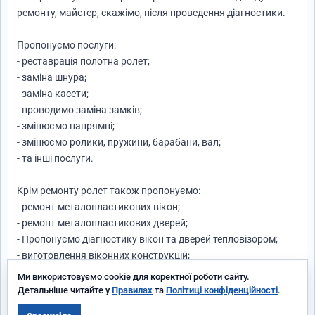
ремонту, майстер, скажімо, після проведення діагностики.
Пропонуємо послуги:
- реставрація полотна ролет;
- заміна шнура;
- заміна касети;
- проводимо заміна замків;
- змінюємо напрямні;
- змінюємо ролики, пружини, барабани, вал;
- та інші послуги.
Крім ремонту ролет також пропонуємо:
- ремонт металопластикових вікон;
- ремонт металопластикових дверей;
- Пропонуємо діагностику вікон та дверей тепловізором;
- виготовлення віконних конструкцій;
- монтаж підвіконь;
Ми використовуємо cookie для коректної роботи сайту.
- виготовлення жалюзі, москітних сіток, рулонних штор;
Детальніше читайте у
Правилах
та
Політиці конфіденційності
.
- послуги з часткового (не повної заміни) ремонту дахів;