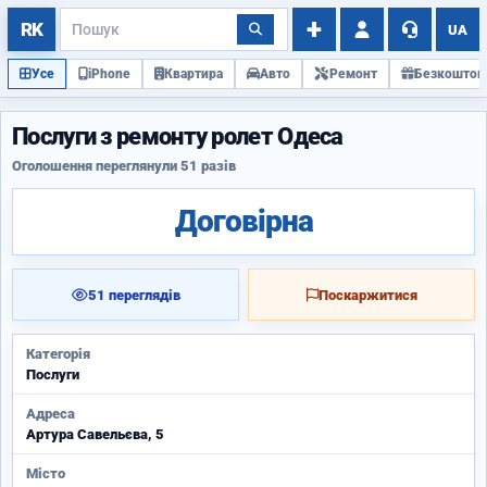
UA
Усе
iPhone
Квартира
Авто
Ремонт
Безкоштов
Послуги з ремонту ролет Одеса
Оголошення переглянули 51 разів
Договірна
51 переглядів
Поскаржитися
Категорія
Послуги
Адреса
Артура Савельєва, 5
Місто